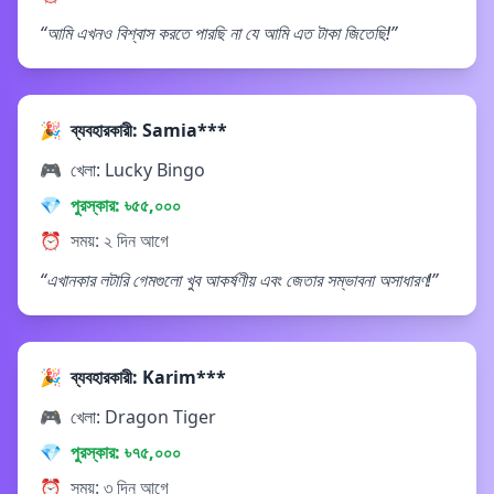
“আমি এখনও বিশ্বাস করতে পারছি না যে আমি এত টাকা জিতেছি!”
🎉
ব্যবহারকারী: Samia***
🎮
খেলা: Lucky Bingo
💎
পুরস্কার: ৳৫৫,০০০
⏰
সময়: ২ দিন আগে
“এখানকার লটারি গেমগুলো খুব আকর্ষণীয় এবং জেতার সম্ভাবনা অসাধারণ!”
🎉
ব্যবহারকারী: Karim***
🎮
খেলা: Dragon Tiger
💎
পুরস্কার: ৳৭৫,০০০
⏰
সময়: ৩ দিন আগে