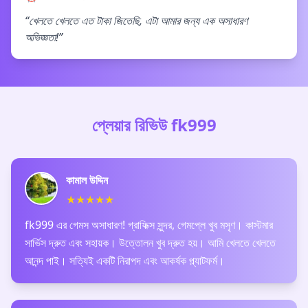
“খেলতে খেলতে এত টাকা জিতেছি, এটা আমার জন্য এক অসাধারণ
অভিজ্ঞতা!”
প্লেয়ার রিভিউ fk999
কামাল উদ্দিন
★★★★★
fk999 এর গেমস অসাধারণ! গ্রাফিক্স সুন্দর, গেমপ্লে খুব মসৃণ। কাস্টমার
সার্ভিস দ্রুত এবং সহায়ক। উত্তোলন খুব দ্রুত হয়। আমি খেলতে খেলতে
আনন্দ পাই। সত্যিই একটি নিরাপদ এবং আকর্ষক প্ল্যাটফর্ম।