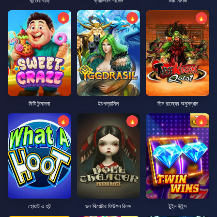
ভূতের বাড়ি
ক্যানিবাল গার্ডেন
উচ্চ সমাজ
🔥
🔥
🔥
মিষ্টি উন্মাদনা
ইয়গদ্রাসিল
তিন রাজ্যের অনুসন্ধান
🔥
🔥
🔥
হোয়াট এ হুট
ডল থিয়েটার ফিউশন রিলস
টুইন উইন্স