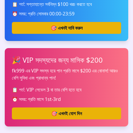
📋 শর্ত: সপ্তাহান্তে সর্বনিম্ন $100 খরচ করতে হবে
⏰ সময়: প্রতি সোমবার 00:00-23:59
🎯 এখনই দাবি করুন
🎉 VIP সদস্যদের জন্য মাসিক $200
fk999 এর VIP সদস্য হয়ে পান প্রতি মাসে $200 এর বোনাস! আরও
বেশি সুবিধা এবং প্রাধান্য পান!
📋 শর্ত: VIP লেভেল 3 বা তার বেশি হতে হবে
⏰ সময়: প্রতি মাসে 1st-3rd
🎯 এখনই যোগ দিন