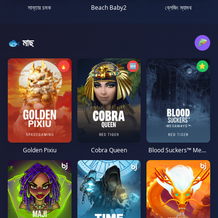
সান্তার চমক
Beach Baby2
ব্লেজিং ম্যামথ
🐟 মাছ
🔥
🆕
⭐
Golden Pixiu
Cobra Queen
Blood Suckers™ Megaways™