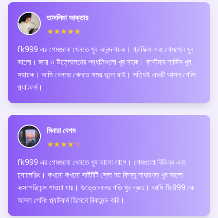
তাসলিমা আক্তার
★★★★★
fk999 এর গেমগুলো খেলতে খুব আনন্দদায়ক। গ্রাফিক্স এবং গেমপ্লে খুব
ভালো। জমা ও উত্তোলনের পদ্ধতিগুলো খুব সহজ। কাস্টমার সার্ভিস খুব
সহায়ক। আমি খেলতে খেলতে সময় ভুলে যাই। সত্যিই একটি আসল গেমিং
প্ল্যাটফর্ম।
মিনারা বেগম
★★★★☆
fk999 এর গেমগুলো খেলতে খুব ভালো লাগে। গেমগুলো বিভিন্ন এবং
চ্যালেঞ্জিং। কখনো কখনো সাইটটি স্লো হয় কিন্তু সাধারণত খুব ভালো
এক্সপেরিয়েন্স পাওয়া যায়। উত্তোলনের গতি খুব দ্রুত। আমি fk999 কে
আসল গেমিং প্ল্যাটফর্ম হিসেবে রিকমেন্ড করি।