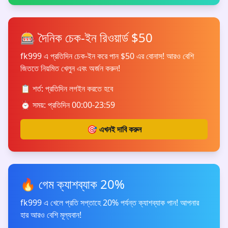
🎰 দৈনিক চেক-ইন রিওয়ার্ড $50
fk999 এ প্রতিদিন চেক-ইন করে পান $50 এর বোনাস! আরও বেশি
জিততে নিয়মিত খেলুন এবং অর্জন করুন!
📋 শর্ত: প্রতিদিন লগইন করতে হবে
⏰ সময়: প্রতিদিন 00:00-23:59
🎯 এখনই দাবি করুন
🔥 গেম ক্যাশব্যাক 20%
fk999 এ খেলে প্রতি সপ্তাহে 20% পর্যন্ত ক্যাশব্যাক পান! আপনার
হার আরও বেশি মূল্যবান!