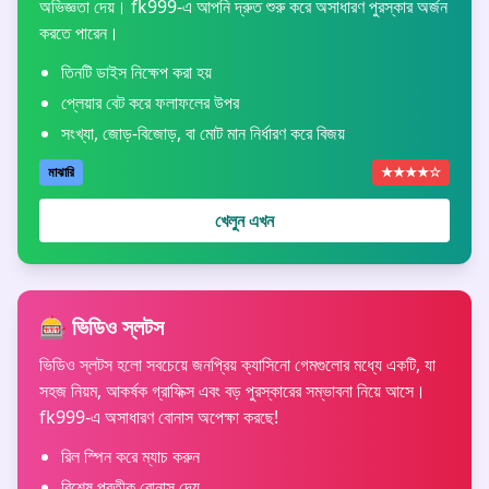
অভিজ্ঞতা দেয়। fk999-এ আপনি দ্রুত শুরু করে অসাধারণ পুরস্কার অর্জন
করতে পারেন।
তিনটি ডাইস নিক্ষেপ করা হয়
প্লেয়ার বেট করে ফলাফলের উপর
সংখ্যা, জোড়-বিজোড়, বা মোট মান নির্ধারণ করে বিজয়
মাঝারি
★★★★☆
খেলুন এখন
🎰 ভিডিও স্লটস
ভিডিও স্লটস হলো সবচেয়ে জনপ্রিয় ক্যাসিনো গেমগুলোর মধ্যে একটি, যা
সহজ নিয়ম, আকর্ষক গ্রাফিক্স এবং বড় পুরস্কারের সম্ভাবনা নিয়ে আসে।
fk999-এ অসাধারণ বোনাস অপেক্ষা করছে!
রিল স্পিন করে ম্যাচ করুন
বিশেষ প্রতীক বোনাস দেয়