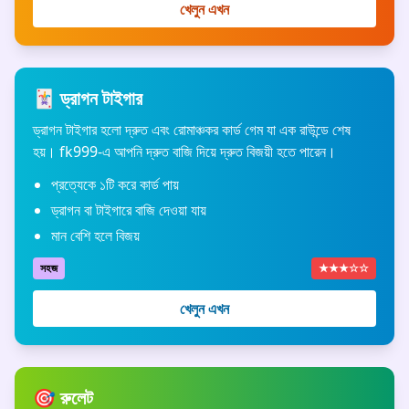
খেলুন এখন
🃏 ড্রাগন টাইগার
ড্রাগন টাইগার হলো দ্রুত এবং রোমাঞ্চকর কার্ড গেম যা এক রাউন্ডে শেষ
হয়। fk999-এ আপনি দ্রুত বাজি দিয়ে দ্রুত বিজয়ী হতে পারেন।
প্রত্যেকে ১টি করে কার্ড পায়
ড্রাগন বা টাইগারে বাজি দেওয়া যায়
মান বেশি হলে বিজয়
সহজ
★★★☆☆
খেলুন এখন
🎯 রুলেট