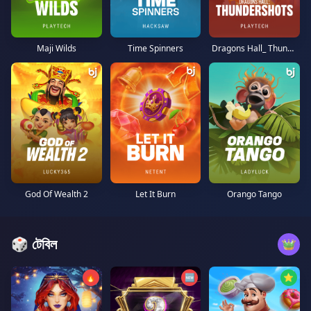
Maji Wilds
Time Spinners
Dragons Hall_ Thundershots
God Of Wealth 2
Let It Burn
Orango Tango
🎲 টেবিল
🔥
🆕
⭐