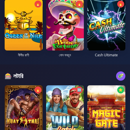
🔥
🔥
🔥
নীলীর রাণী
বোন ফরচুন
Cash Ultimate
🎰 লটারি
🔥
🆕
⭐