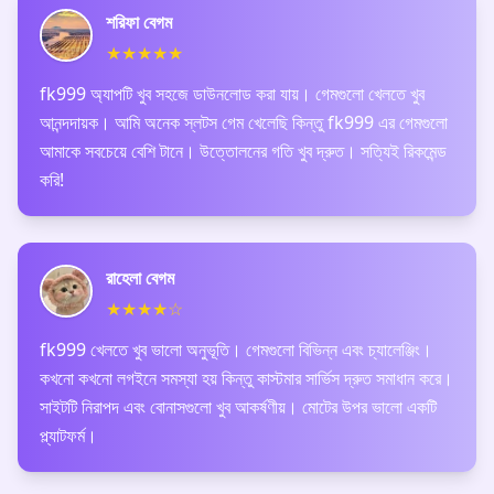
শরিফা বেগম
★★★★★
fk999 অ্যাপটি খুব সহজে ডাউনলোড করা যায়। গেমগুলো খেলতে খুব
আনন্দদায়ক। আমি অনেক স্লটস গেম খেলেছি কিন্তু fk999 এর গেমগুলো
আমাকে সবচেয়ে বেশি টানে। উত্তোলনের গতি খুব দ্রুত। সত্যিই রিকমেন্ড
করি!
রাহেলা বেগম
★★★★☆
fk999 খেলতে খুব ভালো অনুভূতি। গেমগুলো বিভিন্ন এবং চ্যালেঞ্জিং।
কখনো কখনো লগইনে সমস্যা হয় কিন্তু কাস্টমার সার্ভিস দ্রুত সমাধান করে।
সাইটটি নিরাপদ এবং বোনাসগুলো খুব আকর্ষণীয়। মোটের উপর ভালো একটি
প্ল্যাটফর্ম।