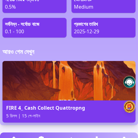
0.5%
Medium
সর্বনিম্ন - সর্বোচ্চ বাজে
প্রকাশের তারিখ
0.1 - 100
2025-12-29
আরও গেম দেখুন
FIRE 4_ Cash Collect Quattropng
5 রিলস | 15 পে-লাইন