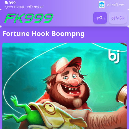
fk999
🌐
দেশ বাছাই করুন
প্রফেশনাল মোবাইল গেমিং প্ল্যাটফর্ম
লগইন
রেজিস্টার
Fortune Hook Boompng