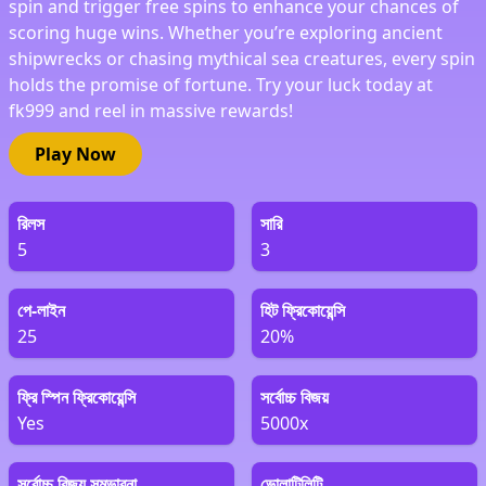
spin and trigger free spins to enhance your chances of
scoring huge wins. Whether you’re exploring ancient
shipwrecks or chasing mythical sea creatures, every spin
holds the promise of fortune. Try your luck today at
fk999 and reel in massive rewards!
Play Now
রিলস
সারি
5
3
পে-লাইন
হিট ফ্রিকোয়েন্সি
25
20%
ফ্রি স্পিন ফ্রিকোয়েন্সি
সর্বোচ্চ বিজয়
Yes
5000x
সর্বোচ্চ বিজয় সম্ভাবনা
ভোলাটিলিটি