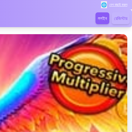
🌐
দেশ বাছাই করুন
লগইন
রেজিস্টার