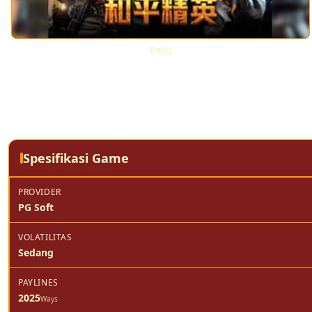
Pubg
Spesifikasi Game
PROVIDER
PG Soft
VOLATILITAS
Sedang
PAYLINES
2025
Ways