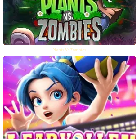
Plants Vs Zombies