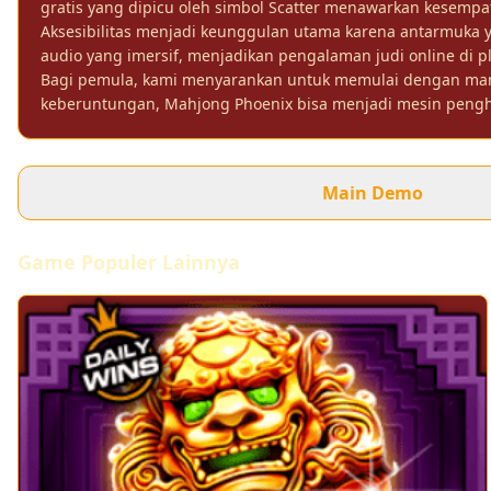
gratis yang dipicu oleh simbol Scatter menawarkan kesemp
Aksesibilitas menjadi keunggulan utama karena antarmuka y
audio yang imersif, menjadikan pengalaman judi online di pl
Bagi pemula, kami menyarankan untuk memulai dengan mana
keberuntungan, Mahjong Phoenix bisa menjadi mesin pengh
Main Demo
Game Populer Lainnya