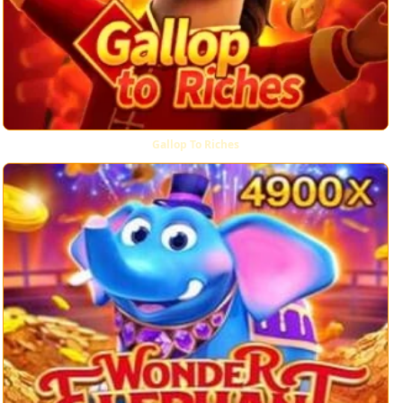
Gallop To Riches