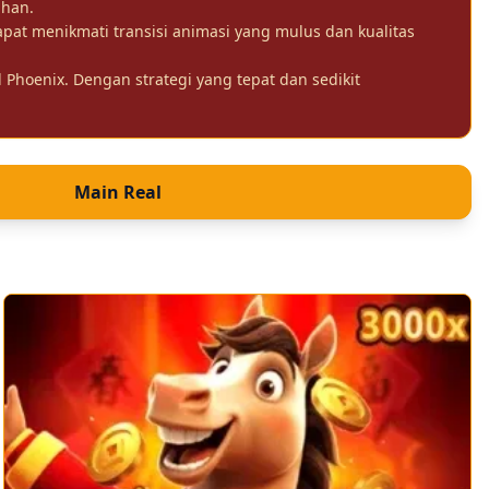
ahan.
at menikmati transisi animasi yang mulus dan kualitas
oenix. Dengan strategi yang tepat dan sedikit
Main Real