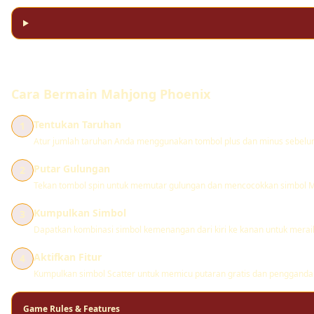
Cara Bermain Mahjong Phoenix
Tentukan Taruhan
1
Atur jumlah taruhan Anda menggunakan tombol plus dan minus sebelu
Putar Gulungan
2
Tekan tombol spin untuk memutar gulungan dan mencocokkan simbol Ma
Kumpulkan Simbol
3
Dapatkan kombinasi simbol kemenangan dari kiri ke kanan untuk meraih
Aktifkan Fitur
4
Kumpulkan simbol Scatter untuk memicu putaran gratis dan penggand
Game Rules & Features