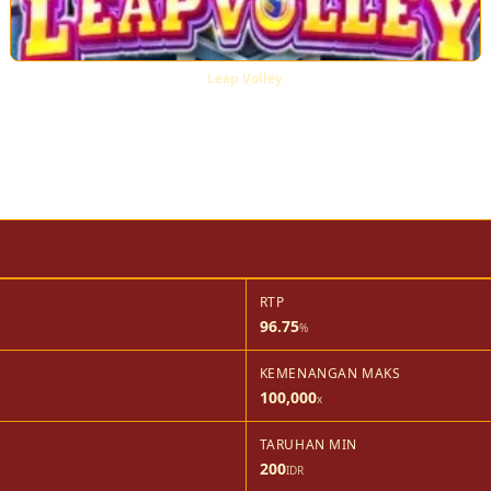
Leap Volley
RTP
96.75
%
KEMENANGAN MAKS
100,000
x
TARUHAN MIN
200
IDR