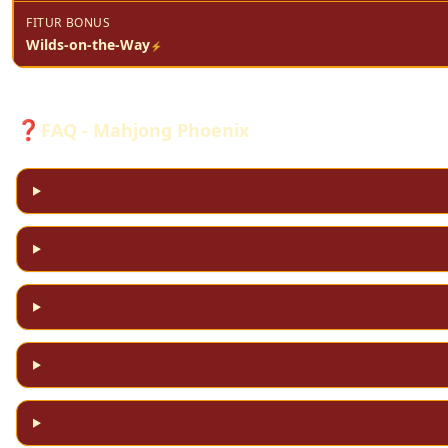
FITUR BONUS
Wilds-on-the-Way
⚡
❓
FAQ - Mahjong Phoenix