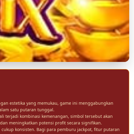
engan estetika yang memukau, game ini menggabungkan
lam satu putaran tunggal.
ali terjadi kombinasi kemenangan, simbol tersebut akan
n meningkatkan potensi profit secara signifikan.
 cukup konsisten. Bagi para pemburu jackpot, fitur putaran