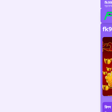
fk9
প্রফেশন
fk9
রিলস